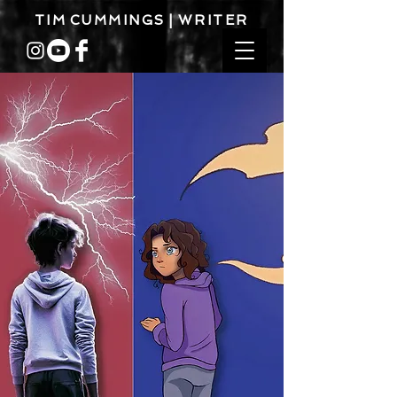
T I M C U M M I N G S | W R I T E R